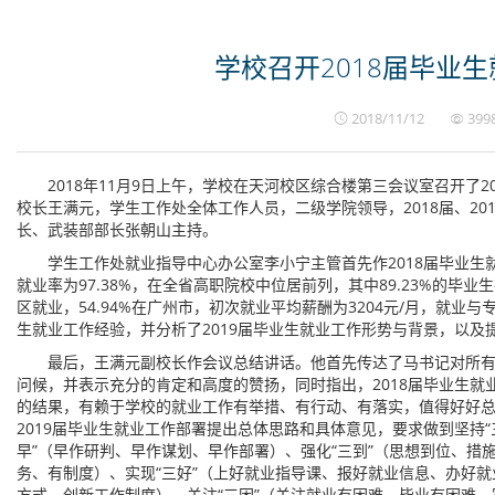
学校召开2018届毕业
2018/11/12
399
2018年11月9日上午，学校在天河校区综合楼第三会议室召开了2
校长王满元，学生工作处全体工作人员，二级学院领导，2018届、2
长、武装部部长张朝山主持。
学生工作处就业指导中心办公室李小宁主管首先作2018届毕业生就
就业率为97.38%，在全省高职院校中位居前列，其中89.23%的毕业
区就业，54.94%在广州市，初次就业平均薪酬为3204元/月，就业与
生就业工作经验，并分析了2019届毕业生就业工作形势与背景，以
最后，王满元副校长作会议总结讲话。他首先传达了马书记对所有为
问候，并表示充分的肯定和高度的赞扬，同时指出，2018届毕业生
的结果，有赖于学校的就业工作有举措、有行动、有落实，值得好好
2019届毕业生就业工作部署提出总体思路和具体意见，要求做到坚持“
早”（早作研判、早作谋划、早作部署）、强化“三到”（思想到位、措
务、有制度）、实现“三好”（上好就业指导课、报好就业信息、办好就
方式、创新工作制度）、关注“三困”（关注就业有困难、毕业有困难、