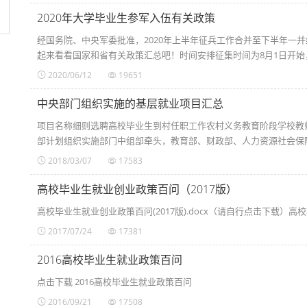
2020年大学毕业生参军入伍有关政策
经国务院、中央军委批准，2020年上半年征兵工作合并至下半年一
起来看看国家和省有关政策汇总吧！时间安排征集时间为8月1日开始，9月
2020/06/12
19651
中央部门组织实施的基层就业项目汇总
项目名称细则选聘高校毕业生到村任职工作农村义务教育阶段学校教
部计划组织实施部门中组部牵头，教育部、财政部、人力资源社会保障部
2018/03/07
17583
高校毕业生就业创业政策百问（2017版）
高校毕业生就业创业政策百问(2017版).docx（请自行点击下载）高校毕
2017/07/24
17381
2016高校毕业生就业政策百问
点击下载 2016高校毕业生就业政策百问
2016/09/21
17508