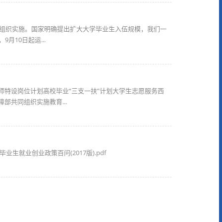
并组织实施。国家明确提出扩大大学毕业生入伍规模，我们一
10日起运...
师特设岗位计划高校毕业“三支一扶”计划大学生志愿服务西
共同组织实施教育...
业生就业创业政策百问(2017版).pdf