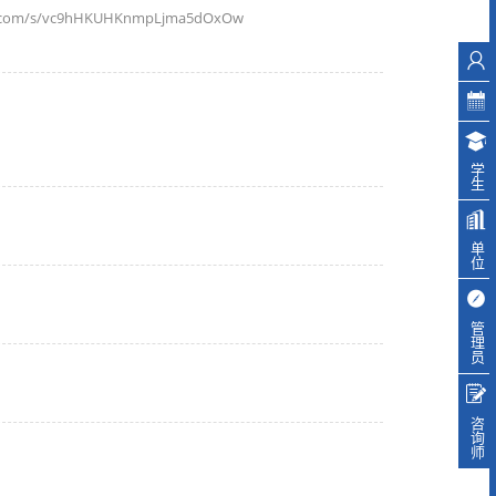
m/s/vc9hHKUHKnmpLjma5dOxOw
学生
单位
管理员
咨询师